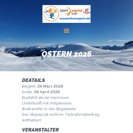
FREIZEITEN
DAS TEAM
OSTERN 2026
FIS REGELN
INFOMATERIAL
AKTUELLES
DEATAILS
LINKS
Beginn:
29 März 2026
KONTAKT
Ende:
06 April 2026
Busfahrt ab/an Hannover,
Unterkunft mit Vollpension,
Bustransfer in die Skigebiete.
Der Skipass ist nicht im Teilnahmebeitrag
enthalten!
VERANSTALTER