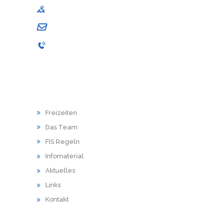
Am Schwingedeich 1, 21680 Stade
andrea.schuback@sj-stade.de
04141 / 9867-001
HAUPTMENU
Freizeiten
Das Team
FIS Regeln
Infomaterial
Aktuelles
Links
Kontakt