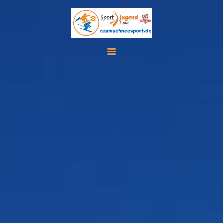
FREIZEITEN
DAS TEAM
FIS REGELN
INFOMATERIAL
AKTUELLES
LINKS
KONTAKT