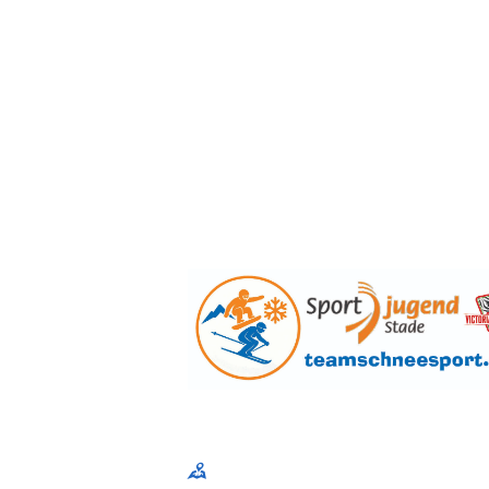
Sportjugend im Kreissportbund Stade e. V
Am Schwingedeich 1, 21680 Stade