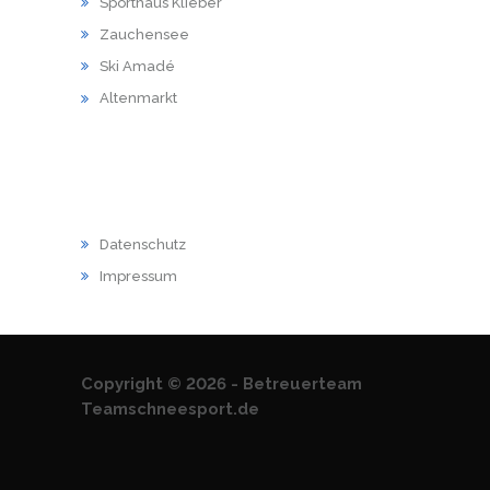
Sporthaus Klieber
Zauchensee
Ski Amadé
Altenmarkt
RECHTLICHES
Datenschutz
Impressum
Copyright © 2026 - Betreuerteam
Teamschneesport.de