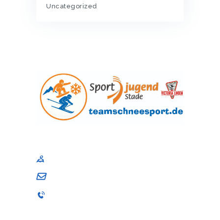
Uncategorized
Sportjugend im Kreissportbund Stade e. V
Am Schwingedeich 1, 21680 Stade
andrea.schuback@sj-stade.de
04141 / 9867-001