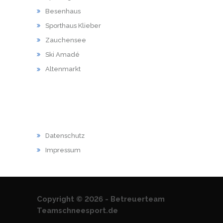
Besenhaus
Sporthaus Klieber
Zauchensee
Ski Amadé
Altenmarkt
RECHTLICHES
Datenschutz
Impressum
Copyright © 2026 - Betreuerteam
Teamschneesport.de