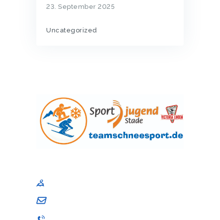
23. September 2025
Uncategorized
Sportjugend im Kreissportbund Stade e. V
Am Schwingedeich 1, 21680 Stade
andrea.schuback@sj-stade.de
04141 / 9867-001