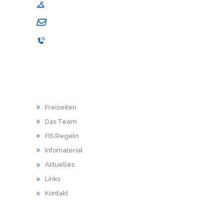
Am Schwingedeich 1, 21680 Stade
andrea.schuback@sj-stade.de
04141 / 9867-001
HAUPTMENU
Freizeiten
Das Team
FIS Regeln
Infomaterial
Aktuelles
Links
Kontakt