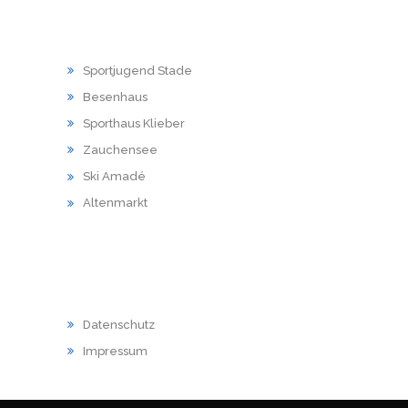
LINKS
Sportjugend Stade
Besenhaus
Sporthaus Klieber
Zauchensee
Ski Amadé
Altenmarkt
RECHTLICHES
Datenschutz
Impressum