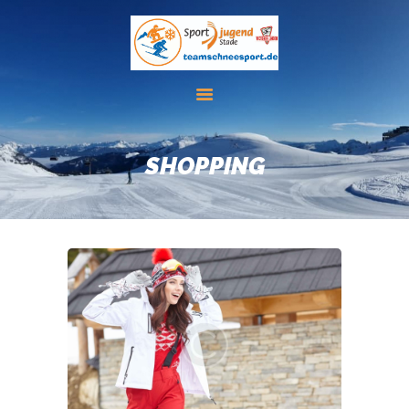
FREIZEITEN
DAS TEAM
SHOPPING
FIS REGELN
INFOMATERIAL
AKTUELLES
LINKS
KONTAKT