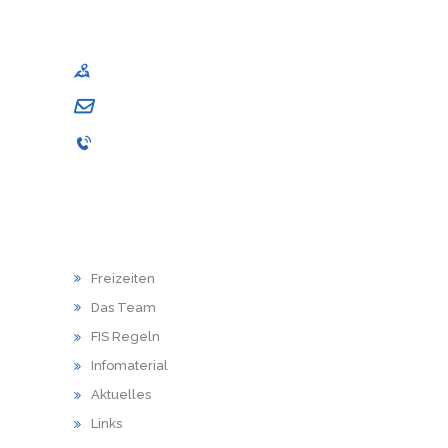
Sportjugend im Kreissportbund Stade e. V
Am Schwingedeich 1, 21680 Stade
andrea.schuback@sj-stade.de
04141 / 9867-001
HAUPTMENU
Freizeiten
Das Team
FIS Regeln
Infomaterial
Aktuelles
Links