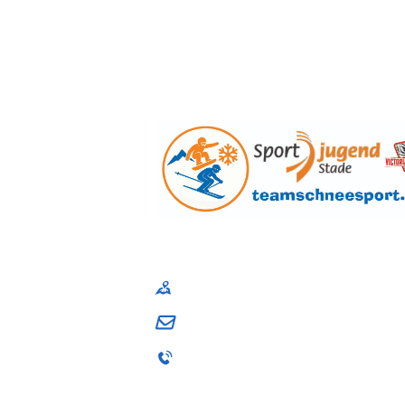
Sportjugend im Kreissportbund Stade e. V
Am Schwingedeich 1, 21680 Stade
andrea.schuback@sj-stade.de
04141 / 9867-001