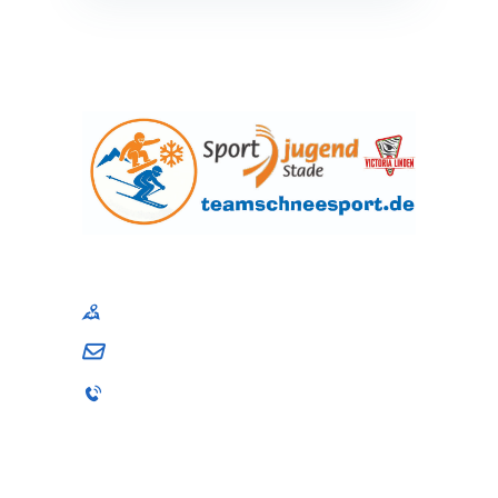
Sportjugend im Kreissportbund Stade e. V
Am Schwingedeich 1, 21680 Stade
andrea.schuback@sj-stade.de
04141 / 9867-001