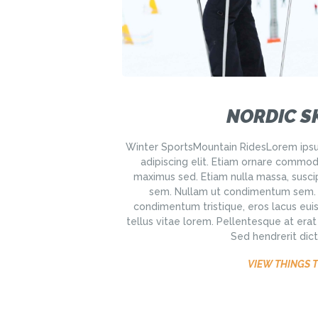
NORDIC S
Winter SportsMountain RidesLorem ipsu
adipiscing elit. Etiam ornare commo
maximus sed. Etiam nulla massa, suscip
sem. Nullam ut condimentum sem. Pr
condimentum tristique, eros lacus eui
tellus vitae lorem. Pellentesque at era
Sed hendrerit dict
VIEW THINGS 