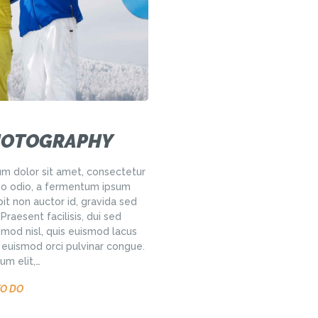
HOTOGRAPHY
m dolor sit amet, consectetur
do odio, a fermentum ipsum
it non auctor id, gravida sed
aesent facilisis, dui sed
smod nisl, quis euismod lacus
t euismod orci pulvinar congue.
um elit,…
TO DO