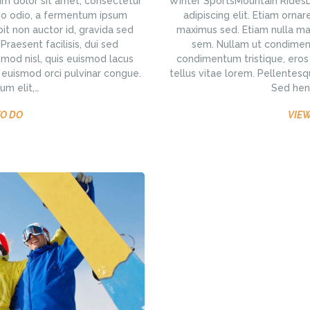
m dolor sit amet, consectetur
Winter SportsMountain RidesL
do odio, a fermentum ipsum
adipiscing elit. Etiam or
it non auctor id, gravida sed
maximus sed. Etiam nulla mas
aesent facilisis, dui sed
sem. Nullam ut condiment
smod nisl, quis euismod lacus
condimentum tristique, eros 
t euismod orci pulvinar congue.
tellus vitae lorem. Pellentesq
um elit,…
Sed hend
TO DO
VIEW