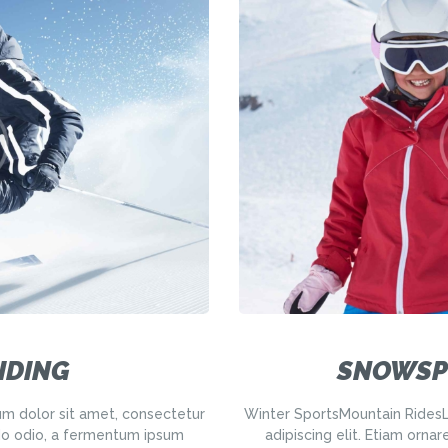
RIDING
SNOWSP
m dolor sit amet, consectetur
Winter SportsMountain RidesL
do odio, a fermentum ipsum
adipiscing elit. Etiam or