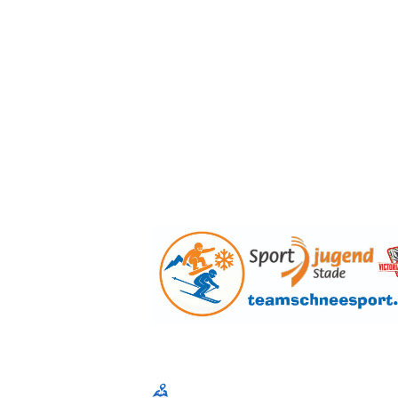
Sportjugend im Kreissportbund Stade e. V
Am Schwingedeich 1, 21680 Stade