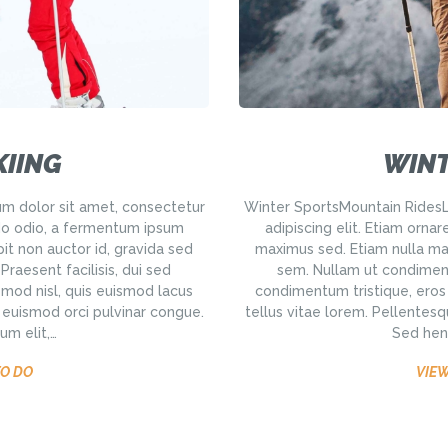
KIING
WINT
m dolor sit amet, consectetur
Winter SportsMountain RidesL
do odio, a fermentum ipsum
adipiscing elit. Etiam or
it non auctor id, gravida sed
maximus sed. Etiam nulla mas
aesent facilisis, dui sed
sem. Nullam ut condiment
smod nisl, quis euismod lacus
condimentum tristique, eros 
t euismod orci pulvinar congue.
tellus vitae lorem. Pellentesq
um elit,…
Sed hend
TO DO
VIEW