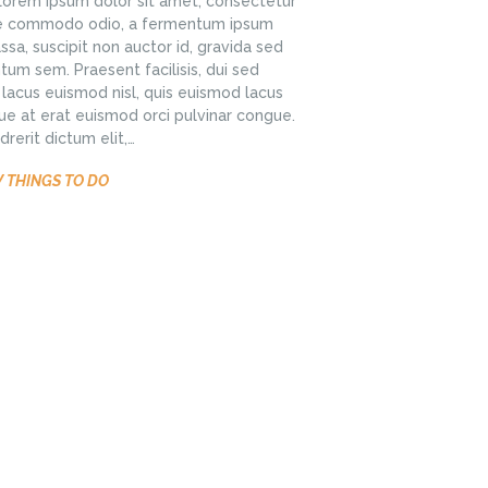
orem ipsum dolor sit amet, consectetur
nare commodo odio, a fermentum ipsum
sa, suscipit non auctor id, gravida sed
um sem. Praesent facilisis, dui sed
lacus euismod nisl, quis euismod lacus
ue at erat euismod orci pulvinar congue.
rerit dictum elit,…
 THINGS TO DO