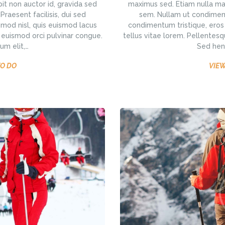
it non auctor id, gravida sed
maximus sed. Etiam nulla mas
aesent facilisis, dui sed
sem. Nullam ut condiment
smod nisl, quis euismod lacus
condimentum tristique, eros 
t euismod orci pulvinar congue.
tellus vitae lorem. Pellentesq
um elit,…
Sed hend
TO DO
VIEW