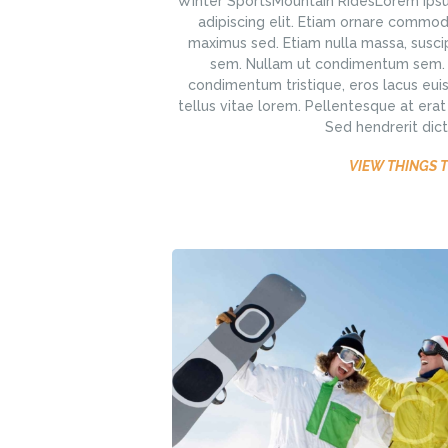
Winter SportsMountain RidesLorem ipsu
adipiscing elit. Etiam ornare commo
maximus sed. Etiam nulla massa, suscip
sem. Nullam ut condimentum sem. Pr
condimentum tristique, eros lacus eui
tellus vitae lorem. Pellentesque at era
Sed hendrerit dict
VIEW THINGS 