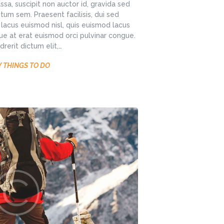
sa, suscipit non auctor id, gravida sed
um sem. Praesent facilisis, dui sed
lacus euismod nisl, quis euismod lacus
ue at erat euismod orci pulvinar congue.
rerit dictum elit,…
 THINGS TO DO