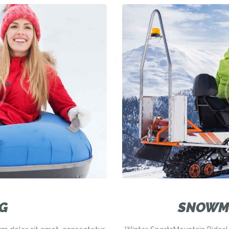
G
SNOWM